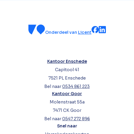
Onderdeel van
Licent
Kantoor Enschede
Capitool 41
7521 PL Enschede
Bel naar
0534 861 223
Kantoor Goor
Molenstraat 55a
7471 CK Goor
Bel naar
0547 272 896
Snel naar