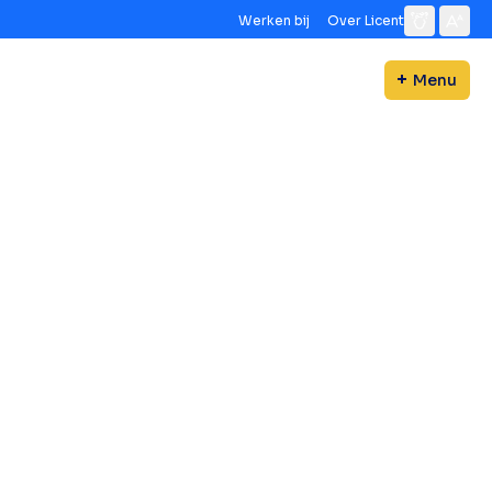
Werken bij
Over Licent
Menu