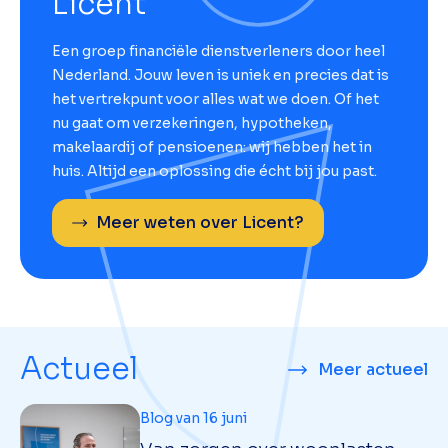
Licent
Een groep financiële dienstverleners door heel
Nederland. Jouw leven is uniek en precies dat is
het vertrekpunt voor alles wat we doen. Of het
nu gaat om verzekeringen, hypotheken,
makelaardij of pensioenen: wij hebben het in
huis. Altijd een oplossing die écht bij jou past.
Meer weten over Licent?
Actueel
Meer actueel
Blog van 16 juni