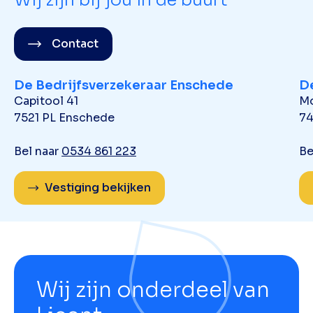
Wij zijn bij jou in de buurt
Contact
De Bedrijfsverzekeraar Enschede
De
Capitool 41
Mo
7521 PL Enschede
74
Bel naar
0534 861 223
Be
Vestiging bekijken
Wij zijn onderdeel van