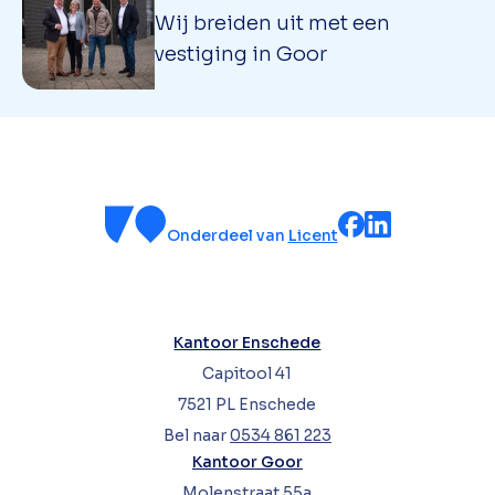
Wij breiden uit met een
vestiging in Goor
Onderdeel van
Licent
Kantoor Enschede
Capitool 41
7521 PL Enschede
Bel naar
0534 861 223
Kantoor Goor
Molenstraat 55a