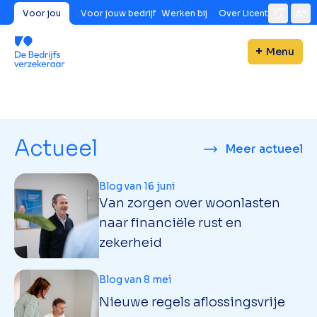
Voor jou
Voor jouw bedrijf
Werken bij
Over Licent
Menu
Actueel
Meer actueel
Blog van 16 juni
Van zorgen over woonlasten
naar financiële rust en
zekerheid
Blog van 8 mei
Nieuwe regels aflossingsvrije